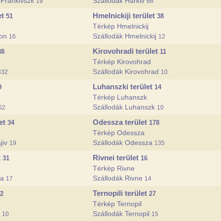
-Frankivszk
Szállodák Harkiv
19
86
et
Hmelnickiji terület
51
38
Térkép Hmelnickij
zon
Szállodák Hmelnickij
16
12
Kirovohradi terület
88
11
Térkép Kirovohrad
Szállodák Kirovohrad
332
10
Luhanszki terület
9
14
Térkép Luhanszk
Szállodák Luhanszk
62
10
let
Odessza terület
34
178
Térkép Odessza
jiv
Szállodák Odessza
19
135
t
Rivnei terület
31
16
Térkép Rivne
va
Szállodák Rivne
17
14
Ternopili terület
2
27
Térkép Ternopil
i
Szállodák Ternopil
10
15