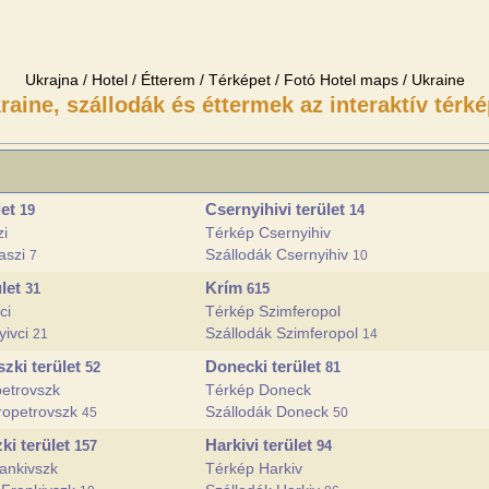
Ukrajna / Hotel / Étterem / Térképet / Fotó Hotel maps / Ukraine
raine, szállodák és éttermek az interaktív térké
let
Csernyihivi terület
19
14
zi
Térkép Csernyihiv
aszi
Szállodák Csernyihiv
7
10
ület
Krím
31
615
ci
Térkép Szimferopol
yivci
Szállodák Szimferopol
21
14
zki terület
Donecki terület
52
81
etrovszk
Térkép Doneck
ropetrovszk
Szállodák Doneck
45
50
ki terület
Harkivi terület
157
94
ankivszk
Térkép Harkiv