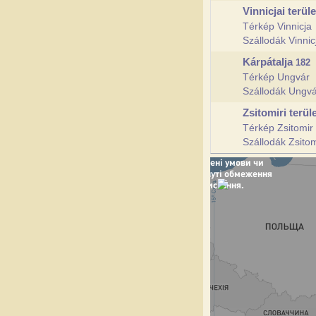
Vinnicjai terül
Térkép Vinnicja
Szállodák Vinni
Kárpátalja
182
Térkép Ungvár
Szállodák Ungv
Zsitomiri terül
Térkép Zsitomir
Szállodák Zsito