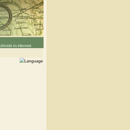
állodák és éttermek