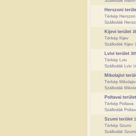
Szállodák Ivano
Herszoni terül
Térkép Herszon
Szállodák Hers
Kijevi terület
3
Térkép Kijev
Szállodák Kijev
Lvivi terület
30
Térkép Lviv
Szállodák Lviv
1
Mikolajivi terü
Térkép Mikolajiv
Szállodák Mikola
Poltavai terüle
Térkép Poltava
Szállodák Polta
Szumi terület
1
Térkép Szumi
Szállodák Szum