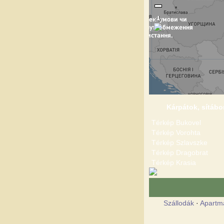
Kárpátok, sítábo
Térkép Bukovel
Térkép Vorohta
Térkép Szlavszke
Térkép Dragobrat
Térkép Krasia
Szállodák
·
Apartm