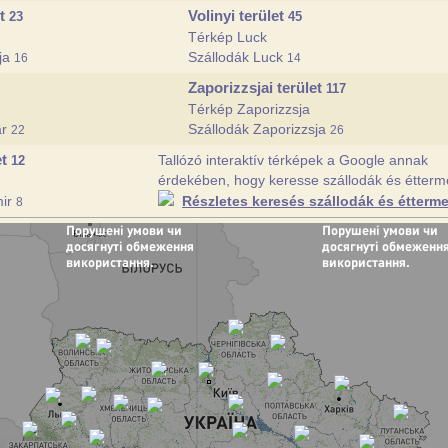
et
Volinyi terület
23
45
Térkép Luck
cja
Szállodák Luck
16
14
Zaporizzsjai terület
117
Térkép Zaporizzsja
ár
Szállodák Zaporizzsja
22
26
et
Tallózó interaktív térképek a Google annak
12
érdekében, hogy keresse szállodák és éttermek
mir
Részletes keresés szállodák és étterm
8