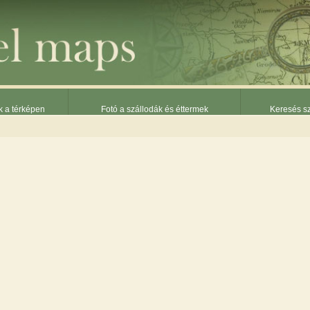
k a térképen
Fotó a szállodák és éttermek
Keresés sz