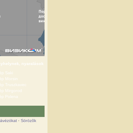
yhelynek, nyaralások
ép Saki
ép Morsin
ép Truszkavec
ép Mirgorod
ép Polena
ávézókat
·
Sörözõk