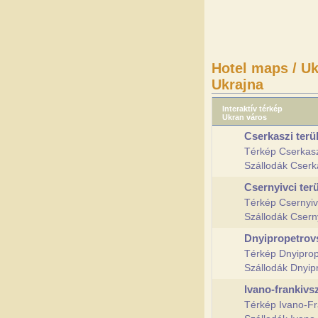
Hotel maps / Uk
Ukrajna
Interaktív térkép
Ukran város
Cserkaszi terü
Térkép Cserkas
Szállodák Cserk
Csernyivci ter
Térkép Csernyiv
Szállodák Csern
Dnyipropetrovs
Térkép Dnyiprop
Szállodák Dnyip
Ivano-frankivsz
Térkép Ivano-Fr