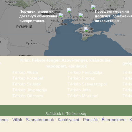
Krím, Fekete-tenger, Azovi-tenger, kirándulás,
r
gyóg
napospart, ajánlatok
Térkép Alusta
Térkép Feodoszija
Térk
Térkép Koktebel
Térkép Forosz
Térk
Térkép Szudak
Térkép Szevasztopol
Térk
Térkép Jevpatorija
Térkép Jalta
Térk
Térkép Odessza
Térkép Mariupol
Térk
Szállások itt: Törökország
anok
·
Villák
·
Szanatóriumok
·
Kastélyokat
·
Panziók
·
Éttermekben
·
K