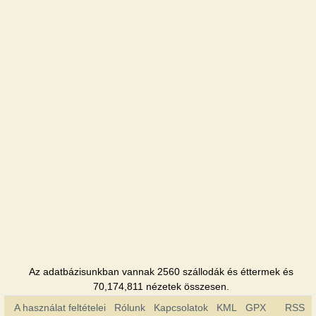
Szálloda
Khimik
Szálloda
Shafran
Szálloda
Jubilejnaya
Szálloda
Az adatbázisunkban vannak 2560 szállodák és éttermek és
70,174,811 nézetek összesen.
A használat feltételei
Rólunk
Kapcsolatok
KML
GPX
RSS