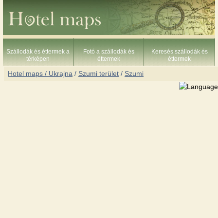
Szállodák és éttermek a
Fotó a szállodák és
Keresés szállodák és
térképen
éttermek
éttermek
Hotel maps / Ukrajna
/
Szumi terület
/
Szumi