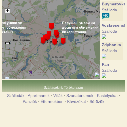
Buymerovka
Szálloda
Voskresensk
Szálloda
Zdybanka
Szálloda
Pan
Szálloda
Pansio
Szállások itt: Törökország
Szálloda
Szállodák
·
Apartmanok
·
Villák
·
Szanatóriumok
·
Kastélyokat
·
Panziók
·
Éttermekben
·
Kávézókat
·
Sörözõk
Psyol
Szálloda
Ukraine