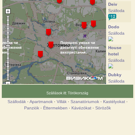
Deiv
Szálloda
Dodo
Szálloda
House
hotel
Szálloda
Dubky
Szálloda
Szállások itt: Törökország
Zhytomyr
Szállodák
·
Apartmanok
·
Villák
·
Szanatóriumok
·
Kastélyokat
·
Szálloda
Panziók
·
Éttermekben
·
Kávézókat
·
Sörözõk
Petrograd
Szálloda