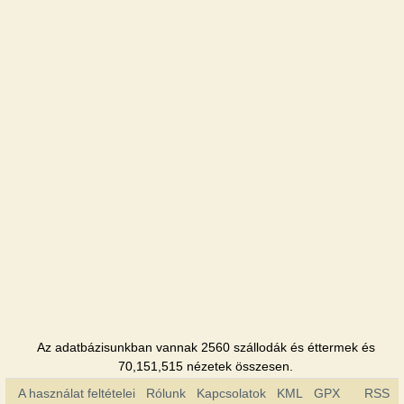
Gubernia
Szálloda
Filvarok
Szálloda
Az adatbázisunkban vannak 2560 szállodák és éttermek és
70,151,515 nézetek összesen.
A használat feltételei
Rólunk
Kapcsolatok
KML
GPX
RSS