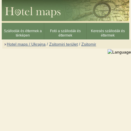
Szállodák és éttermek a
Fotó a szállodák és
Keresés szállodák és
térképen
éttermek
éttermek
Hotel maps / Ukrajna
/
Zsitomiri terület
/
Zsitomir