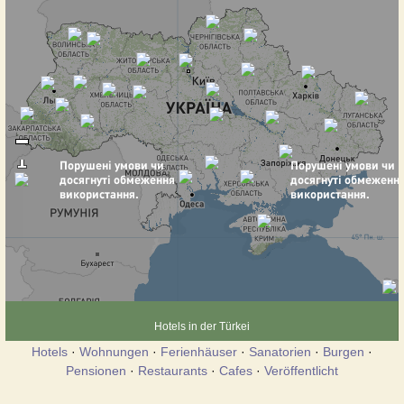
Hotels in der Türkei
Hotels
·
Wohnungen
·
Ferienhäuser
·
Sanatorien
·
Burgen
·
Pensionen
·
Restaurants
·
Cafes
·
Veröffentlicht