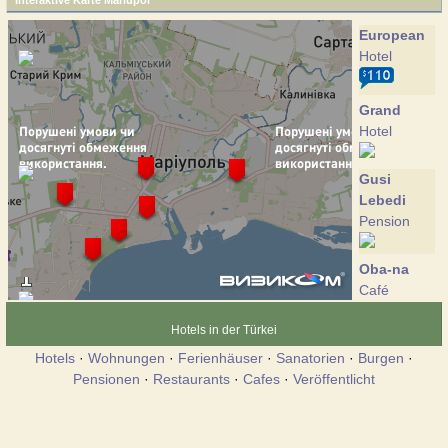
Interaktive Karte Mariupol
European
Hotel
Grand
Hotel
Gusi
Lebedi
Pension
Oba-na
Café
Hotels in der Türkei
Spartak
Hotels
·
Wohnungen
·
Ferienhäuser
·
Sanatorien
·
Burgen
·
Hotel
Pensionen
·
Restaurants
·
Cafes
·
Veröffentlicht
Khorosho
Cottage