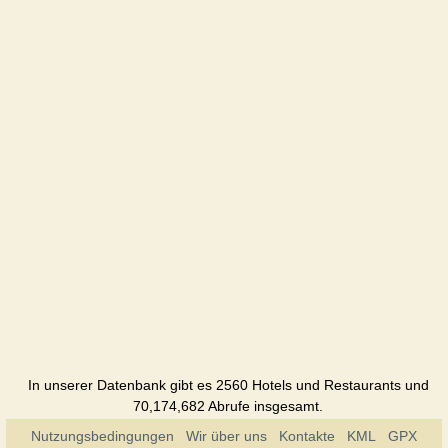
Hotel
Khimik
Hotel
Shafran
Hotel
Jubilejnaya
Hotel
In unserer Datenbank gibt es 2560 Hotels und Restaurants und
70,174,682 Abrufe insgesamt.
Nutzungsbedingungen
Wir über uns
Kontakte
KML
GPX