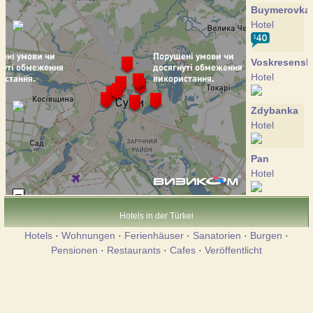
Buymerovka
Hotel
Voskresensk
Hotel
Zdybanka
Hotel
Pan
Hotel
Pansio
Hotels in der Türkei
Hotel
Hotels
·
Wohnungen
·
Ferienhäuser
·
Sanatorien
·
Burgen
·
Pensionen
·
Restaurants
·
Cafes
·
Veröffentlicht
Psyol
Hotel
Ukraine