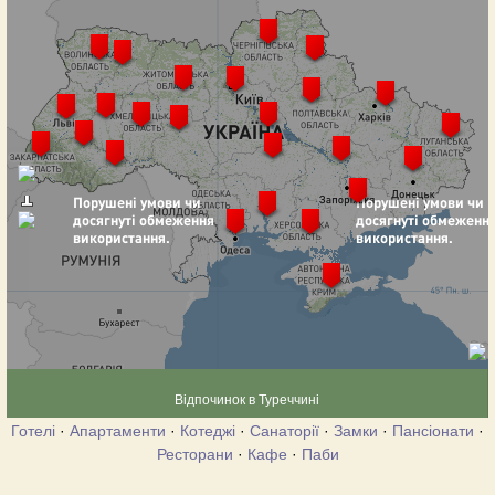
Відпочинок в Туреччині
Готелі
·
Апартаменти
·
Котеджі
·
Санаторії
·
Замки
·
Пансіонати
·
Ресторани
·
Кафе
·
Паби