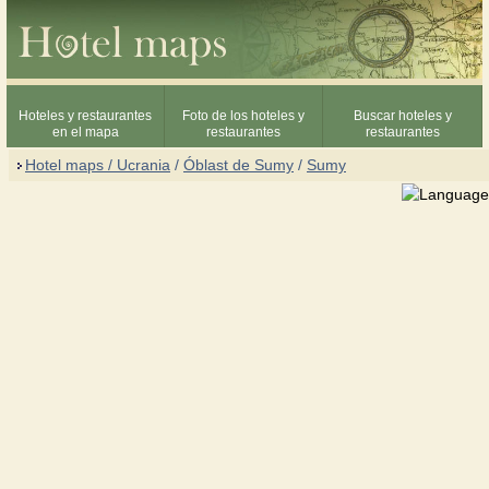
Hoteles y restaurantes
Foto de los hoteles y
Buscar hoteles y
en el mapa
restaurantes
restaurantes
Hotel maps / Ucrania
/
Óblast de Sumy
/
Sumy