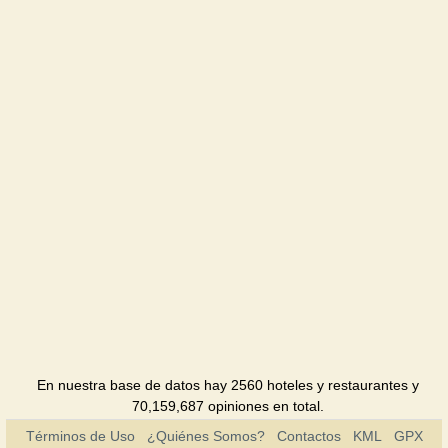
Hotel
Khimik
Hotel
Shafran
Hotel
Jubilejnaya
Hotel
En nuestra base de datos hay 2560 hoteles y restaurantes y
70,159,687 opiniones en total.
Términos de Uso
¿Quiénes Somos?
Contactos
KML
GPX