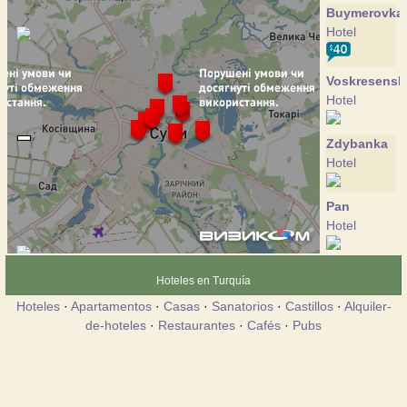
Buymerovka
Hotel
Voskresensk
Hotel
Zdybanka
Hotel
Pan
Hotel
Pansio
Hoteles en Turquía
Hotel
Hoteles
·
Apartamentos
·
Casas
·
Sanatorios
·
Castillos
·
Alquiler-
de-hoteles
·
Restaurantes
·
Cafés
·
Pubs
Psyol
Hotel
Ukraine