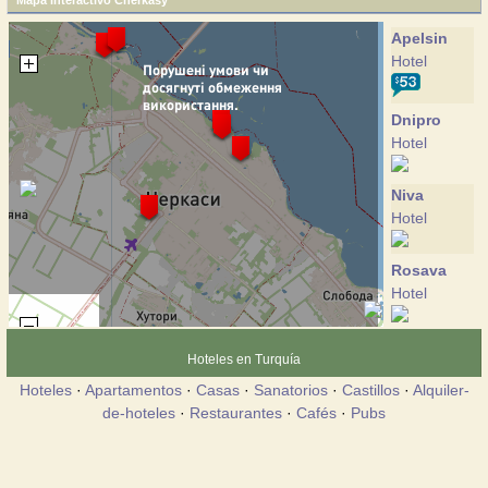
Mapa interactivo Cherkasy
Apelsin
Hotel
Dnipro
Hotel
Niva
Hotel
Rosava
Hotel
Selena
Hoteles en Turquía
Hotel
Hoteles
·
Apartamentos
·
Casas
·
Sanatorios
·
Castillos
·
Alquiler-
de-hoteles
·
Restaurantes
·
Cafés
·
Pubs
Ukraina
Hotel