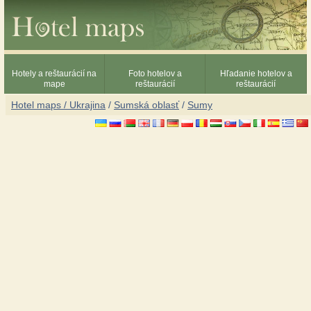
Hotely a reštaurácií na
Foto hotelov a
Hľadanie hotelov a
mape
reštaurácií
reštaurácií
Hotel maps / Ukrajina
/
Sumská oblasť
/
Sumy