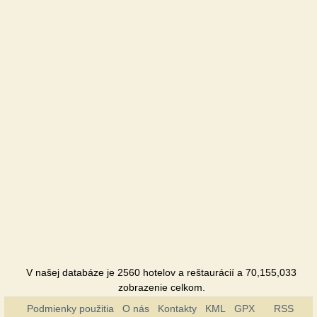
Hotel
Khimik
Hotel
Shafran
Hotel
Jubilejnaya
Hotel
V našej databáze je 2560 hotelov a reštaurácií a 70,155,033
zobrazenie celkom.
Podmienky použitia
O nás
Kontakty
KML
GPX
RSS