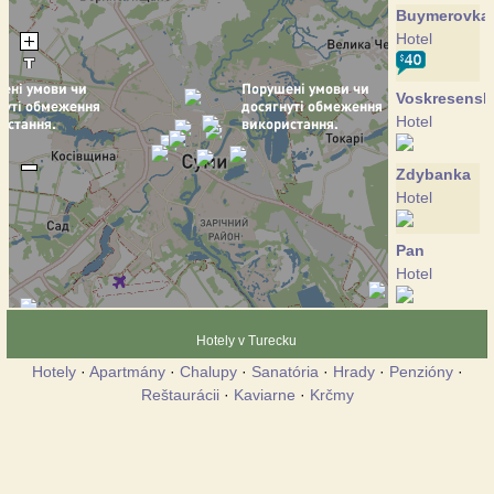
Buymerovka
Hotel
Voskresensk
Hotel
Zdybanka
Hotel
Pan
Hotel
Pansio
Hotely v Turecku
Hotel
Hotely
·
Apartmány
·
Chalupy
·
Sanatória
·
Hrady
·
Penzióny
·
Reštaurácii
·
Kaviarne
·
Krčmy
Psyol
Hotel
Ukraine