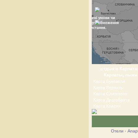
отдых в Карпата
Карпаты, лыжи
Карта Буковеля
Карта Ворохты
Карта Славского
Карта Драгобрата
Карта Красии
Отели
·
Апар