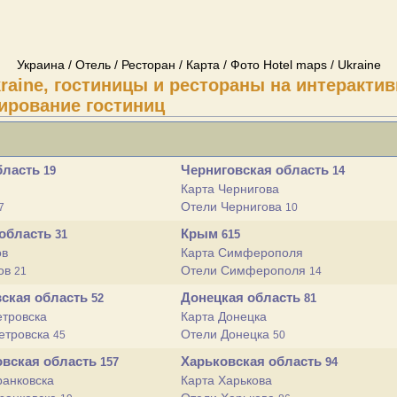
Украина / Отель / Ресторан / Карта / Фото Hotel maps / Ukraine
kraine, гостиницы и рестораны на интерактив
ирование гостиниц
бласть
Черниговская область
19
14
Карта Чернигова
Отели Чернигова
7
10
 область
Крым
31
615
ов
Карта Симферополя
ов
Отели Симферополя
21
14
ская область
Донецкая область
52
81
етровска
Карта Донецка
етровска
Отели Донецка
45
50
овская область
Харьковская область
157
94
ранковска
Карта Харькова