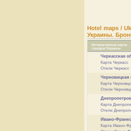
Hotel maps / U
Украины. Брон
Интерактивные карты
городов Украины
Черкасская о
Карта Черкасс
Отели Черкасс
Черновицкая
Карта Черновц
Отели Черновц
Днепропетров
Карта Днепроп
Отели Днепроп
Ивано-Франк
Карта Ивано-Ф