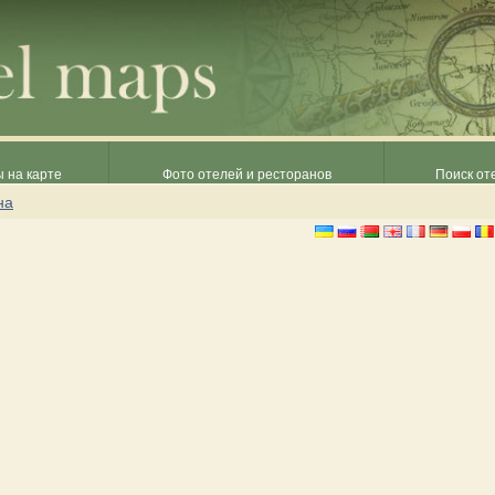
 на карте
Фото отелей и ресторанов
Поиск от
на