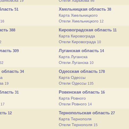
ранковска
Отели Харькова
19
86
бласть
Хмельницкая область
51
38
Карта Хмельницкого
а
Отели Хмельницкого
16
12
асть
Кировоградcкая область
388
11
Карта Кировограда
Отели Кировограда
2
10
бласть
Луганская область
309
14
Карта Луганска
Отели Луганска
62
10
 область
Одесская область
34
178
ва
Карта Одессы
ва
Отели Одессы
19
135
бласть
Ровенская область
31
16
Карта Ровного
ы
Отели Ровного
17
14
асть
Тернопольская область
12
27
Карта Тернополя
Отели Тернополя
15