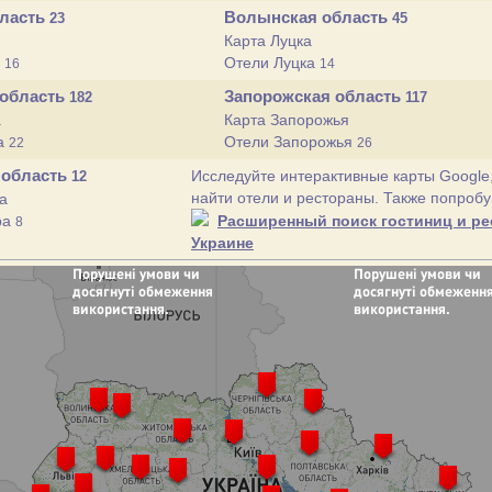
бласть
Волынская область
23
45
Карта Луцка
ы
Отели Луцка
16
14
 область
Запорожская область
182
117
а
Карта Запорожья
а
Отели Запорожья
22
26
 область
Исследуйте интерактивные карты Google
12
найти отели и рестораны. Также попробу
а
ра
Расширенный поиск гостиниц и ре
8
Украине