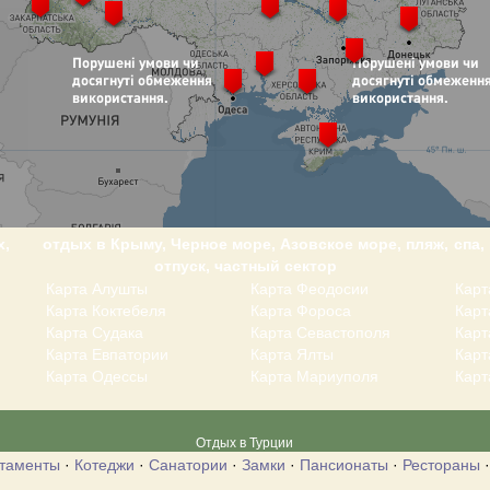
х,
отдых в Крыму, Черное море, Азовское море, пляж,
спа,
отпуск, частный сектор
Карта Алушты
Карта Феодосии
Карт
Карта Коктебеля
Карта Фороса
Кар
Карта Судака
Карта Севастополя
Карт
Карта Евпатории
Карта Ялты
Карт
Карта Одессы
Карта Мариуполя
Карт
Отдых в Турции
таменты
·
Котеджи
·
Санатории
·
Замки
·
Пансионаты
·
Рестораны