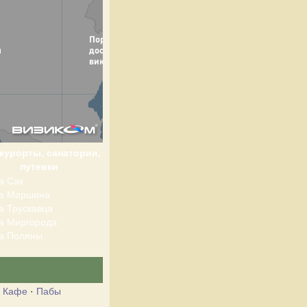
 курорты, санатории,
путевки
а Сак
та Моршина
а Трускавца
а Миргорода
а Поляны
·
Кафе
·
Пабы