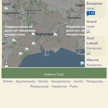
European
Hotel
Grand
Hotel
Gusi
Lebedi
Pensjonat
Oba-na
Kawiarnia
Hotele w Turcji
Spartak
Hotele
·
Apartamenty
·
Domki
·
Sanatoriumy
·
Zamki
·
Pensjonaty
·
Hotel
Restauracje
·
Kawiarnie
·
Pubs
Khorosho
Domek