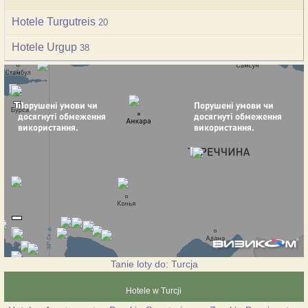
Hotele Turgutreis
20
Hotele Urgup
38
Tanie loty do: Turcja
Hotele w Turcji