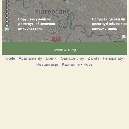
Hotele w Turcji
Hotele
·
Apartamenty
·
Domki
·
Sanatoriumy
·
Zamki
·
Pensjonaty
·
Restauracje
·
Kawiarnie
·
Pubs