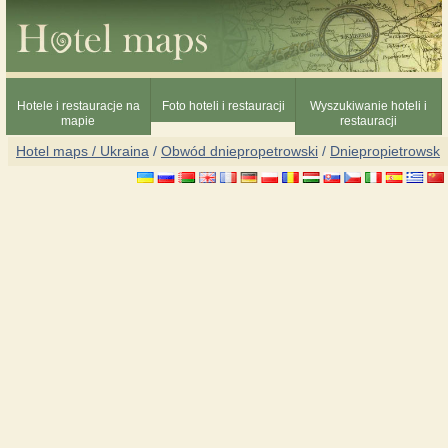
Hotele i restauracje na
Foto hoteli i restauracji
Wyszukiwanie hoteli i
mapie
restauracji
Hotel maps / Ukraina
/
Obwód dniepropetrowski
/
Dniepropietrowsk