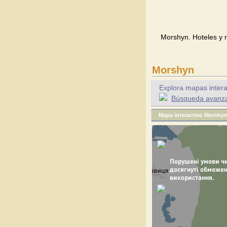
Morshyn. Hoteles y 
Morshyn
Explora mapas intera
Búsqueda avanzad
Mapa interactivo Morshy