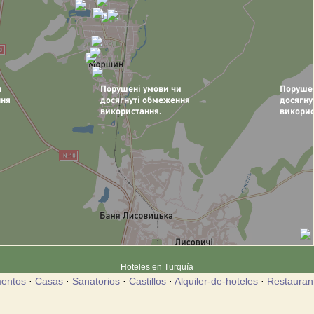
Hoteles en Turquía
entos
·
Casas
·
Sanatorios
·
Castillos
·
Alquiler-de-hoteles
·
Restauran