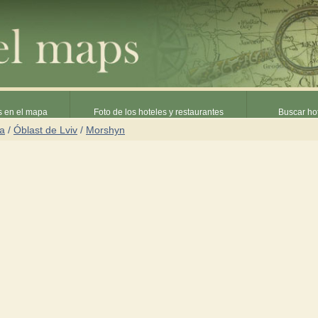
s en el mapa
Foto de los hoteles y restaurantes
Buscar hot
ia
/
Óblast de Lviv
/
Morshyn