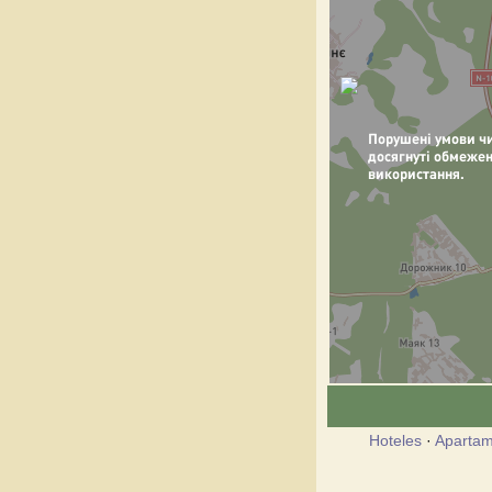
Hoteles
·
Apartam