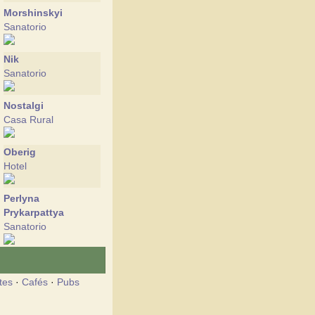
Morshinskyi
Sanatorio
Nik
Sanatorio
Nostalgi
Casa Rural
Oberig
Hotel
Perlyna
Prykarpattya
Sanatorio
Svitanok
Sanatorio
tes
·
Cafés
·
Pubs