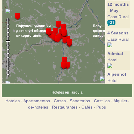
12 months
- May
Casa Rural
4 Seasons
Casa Rural
Admiral
Hotel
Alpenhof
Hotel
Hoteles en Turquía
Batkivsky
Hoteles
·
Apartamentos
·
Casas
·
Sanatorios
·
Castillos
·
Alquiler-
Dvir
de-hoteles
·
Restaurantes
·
Cafés
·
Pubs
Hotel
Burger-
Trostyan