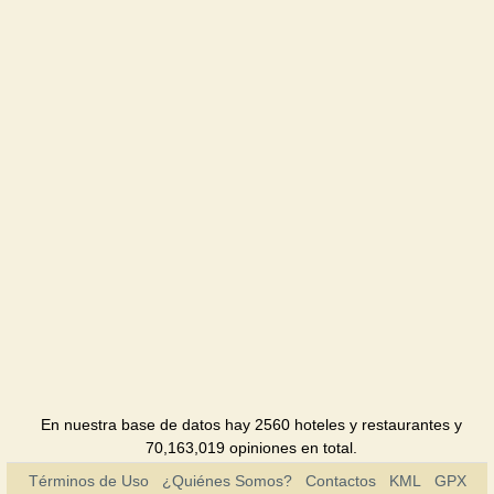
Hotel
Vezha
vedmezha
Hotel
Gavai
Hotel
Zahar
Berkut
Hotel
Karpaty
Hotel
Karpatska
En nuestra base de datos hay 2560 hoteles y restaurantes y
kazka
70,163,019 opiniones en total.
Casa Rural
Términos de Uso
¿Quiénes Somos?
Contactos
KML
GPX