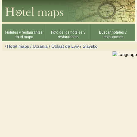
Hoteles y restaurantes
Foto de los hoteles y
Buscar hoteles y
en el mapa
restaurantes
restaurantes
Hotel maps / Ucrania
/
Óblast de Lviv
/
Slavsko