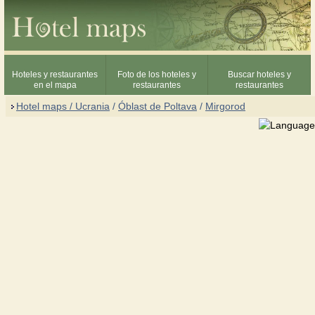
Hoteles y restaurantes
Foto de los hoteles y
Buscar hoteles y
en el mapa
restaurantes
restaurantes
Hotel maps / Ucrania
/
Óblast de Poltava
/
Mirgorod