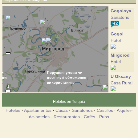
Mapa interactivo Mirgorod
Gogoloya
Sanatorio
Gogol
Hotel
Mirgorod
Hotel
U Oksany
Casa Rural
Hoteles en Turquía
Hoteles
·
Apartamentos
·
Casas
·
Sanatorios
·
Castillos
·
Alquiler-
de-hoteles
·
Restaurantes
·
Cafés
·
Pubs