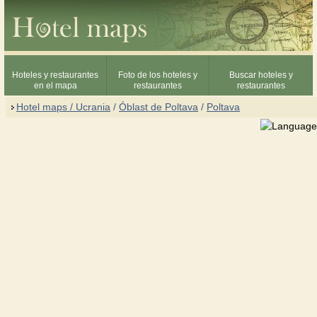
Hoteles y restaurantes
Foto de los hoteles y
Buscar hoteles y
en el mapa
restaurantes
restaurantes
Hotel maps / Ucrania
/
Óblast de Poltava
/
Poltava