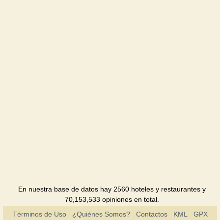
Garmoniya
Hotel
Gluhoman
Hotel
Gold
Hotel
Kyiv
Hotel
Palazzo
Hotel
Poltava
En nuestra base de datos hay 2560 hoteles y restaurantes y
Hotel
70,153,533 opiniones en total.
Términos de Uso
¿Quiénes Somos?
Contactos
KML
GPX
Riviera