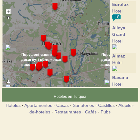
Eurolux
Hotel
Alleya
Grand
Hotel
Almaz
Hotel
Bavaria
Hotel
Hoteles en Turquía
Vivat
Hoteles
·
Apartamentos
·
Casas
·
Sanatorios
·
Castillos
·
Alquiler-
provincia
de-hoteles
·
Restaurantes
·
Cafés
·
Pubs
Hotel
Gallery
Hotel