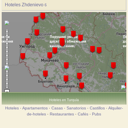
Hoteles Zhdenievo
6
Hoteles en Turquía
Hoteles
·
Apartamentos
·
Casas
·
Sanatorios
·
Castillos
·
Alquiler-
de-hoteles
·
Restaurantes
·
Cafés
·
Pubs