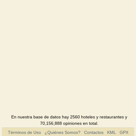
SunCity
Restaurante
Seven
heaven
Club
Eva
Hotel
Izmaylovsky
Hotel
Spanish
Patio
Hotel
En nuestra base de datos hay 2560 hoteles y restaurantes y
Aurora
70,156,888 opiniones en total.
Hotel
Términos de Uso
¿Quiénes Somos?
Contactos
KML
GPX