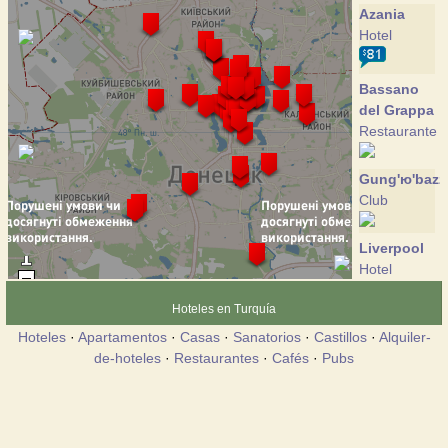
Azania
Hotel
Bassano
del Grappa
Restaurante
Gung'ю'bazz
Club
Liverpool
Hotel
Hoteles en Turquía
Monet
Hoteles
·
Apartamentos
·
Casas
·
Sanatorios
·
Castillos
·
Alquiler-
Restaurante
de-hoteles
·
Restaurantes
·
Cafés
·
Pubs
Ramada
Hotel