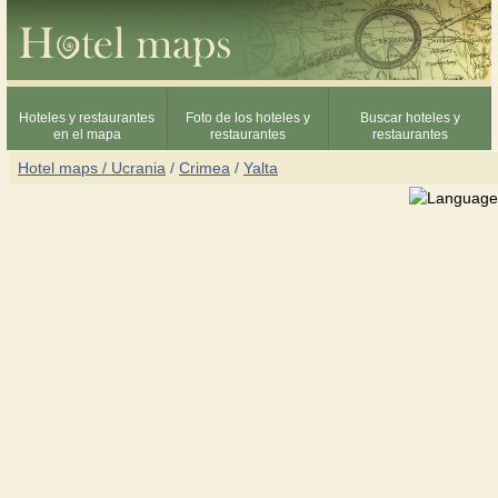
Hoteles y restaurantes
Foto de los hoteles y
Buscar hoteles y
en el mapa
restaurantes
restaurantes
Hotel maps / Ucrania
/
Crimea
/
Yalta