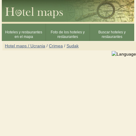
Hoteles y restaurantes
Foto de los hoteles y
Buscar hoteles y
en el mapa
restaurantes
restaurantes
Hotel maps / Ucrania
/
Crimea
/
Sudak