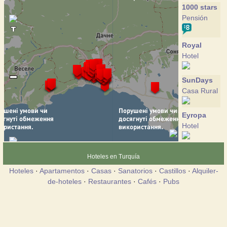
1000 stars
Pensión
Royal
Hotel
SunDays
Casa Rural
Eyropa
Hotel
Arcadia
Hoteles en Turquía
Hotel
Hoteles
·
Apartamentos
·
Casas
·
Sanatorios
·
Castillos
·
Alquiler-
de-hoteles
·
Restaurantes
·
Cafés
·
Pubs
Aliy parus
Pensión
Barcelona