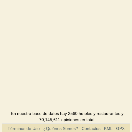
Hotel
Bastion
Hotel
Briz
Pensión
Merry
Scorpion
Hotel
Glicinia
Pensión
Vip
gnezdo
En nuestra base de datos hay 2560 hoteles y restaurantes y
Hotel
70,145,611 opiniones en total.
Términos de Uso
¿Quiénes Somos?
Contactos
KML
GPX
Guest