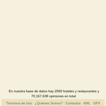
Priboy
Pensión
Saki
Sanatorio
Saxara
Pensión
Sea Rest
Pensión
Tanger
Sanatorio
Frunzenets
Pensión
En nuestra base de datos hay 2560 hoteles y restaurantes y
70,167,638 opiniones en total.
Upiter
Términos de Uso
¿Quiénes Somos?
Contactos
KML
GPX
Pensión