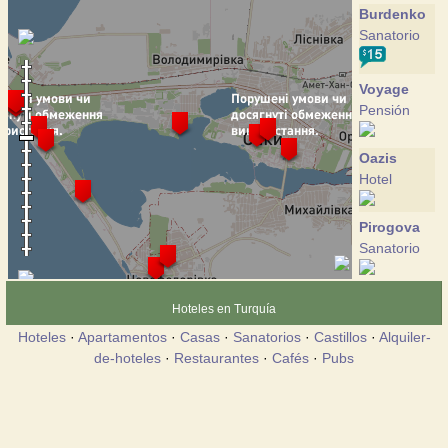
Burdenko
Sanatorio
Voyage
Pensión
Oazis
Hotel
Pirogova
Sanatorio
Poltava-
Hoteles en Turquía
Krym
Hoteles
·
Apartamentos
·
Casas
·
Sanatorios
·
Castillos
·
Alquiler-
Hotel
de-hoteles
·
Restaurantes
·
Cafés
·
Pubs
Priboy
Pensión