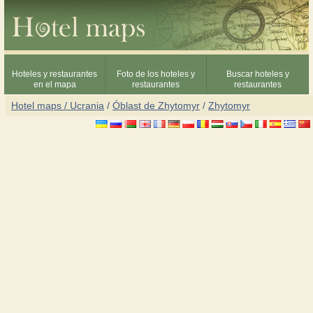
Hoteles y restaurantes
Foto de los hoteles y
Buscar hoteles y
en el mapa
restaurantes
restaurantes
Hotel maps / Ucrania
/
Óblast de Zhytomyr
/
Zhytomyr