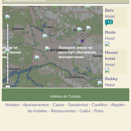
Mapa interactivo Zhytomyr
Deiv
Hotel
Dodo
Hotel
House
hotel
Hotel
Dubky
Hotel
Hoteles en Turquía
Zhytomyr
Hoteles
·
Apartamentos
·
Casas
·
Sanatorios
·
Castillos
·
Alquiler-
Hotel
de-hoteles
·
Restaurantes
·
Cafés
·
Pubs
Petrograd
Hotel