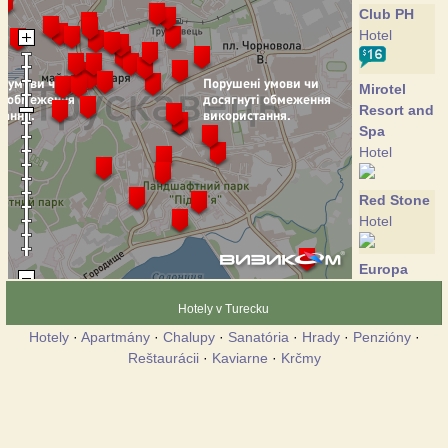
Club PH
Hotel
Mirotel
Resort and
Spa
Hotel
Red Stone
Hotel
Europa
Hotel
Hotely v Turecku
Hotely
·
Apartmány
·
Chalupy
·
Sanatória
·
Hrady
·
Penzióny
·
Almaz
Reštaurácii
·
Kaviarne
·
Krčmy
Sanatorium
Ambassador
Chalupa