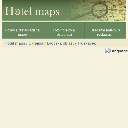
Hotely a reštaurácií na
Foto hotelov a
Hľadanie hotelov a
mape
reštaurácií
reštaurácií
Hotel maps / Ukrajina
/
Ľvovská oblasť
/
Truskavec