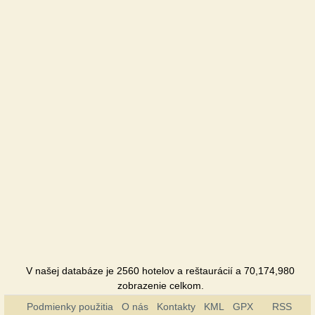
Anastasiya
Sanatorium
Berezka
Sanatorium
Bogema
Sanatorium
Victor
Sanatorium
Villa
Olenka
Chalupa
V našej databáze je 2560 hotelov a reštaurácií a 70,174,980
Vernygora
zobrazenie celkom.
Sanatorium
Podmienky použitia
O nás
Kontakty
KML
GPX
RSS