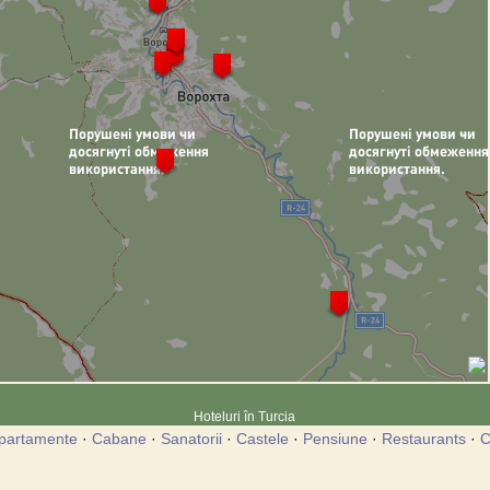
Hoteluri în Turcia
partamente
·
Cabane
·
Sanatorii
·
Castele
·
Pensiune
·
Restaurants
·
C