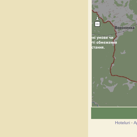
Hoteluri
·
A