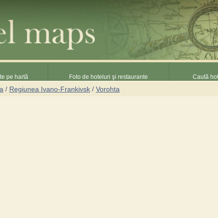
nte pe hartă
Foto de hoteluri şi restaurante
Caută hot
na
/
Regiunea Ivano-Frankivsk
/
Vorohta