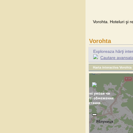
Vorohta. Hoteluri şi r
Vorohta
Exploreaza hărţi inte
Cautare avansata 
Harta interactiva Vorohta