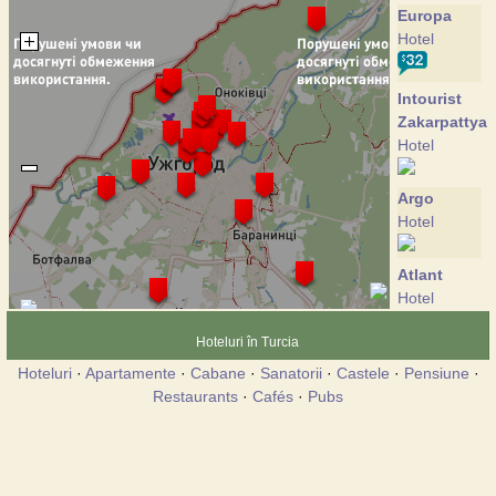
Europa
Hotel
Intourist
Zakarpattya
Hotel
Argo
Hotel
Atlant
Hotel
Hoteluri în Turcia
Bahus
Hoteluri
·
Apartamente
·
Cabane
·
Sanatorii
·
Castele
·
Pensiune
·
Hotel
Restaurants
·
Cafés
·
Pubs
Bogolvar
Hotel