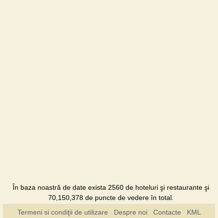
Guest
House
Hotel
Deca u
Notarya
Restaurant
Dubky
Hotel
Duet
Hotel
Duet Plus
Hotel
În baza noastră de date exista 2560 de hoteluri şi restaurante şi
Eduard
70,150,378 de puncte de vedere în total.
Hotel
Termeni si condiţii de utilizare
Despre noi
Contacte
KML