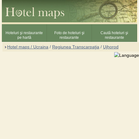
Hoteluri şi restaurante
Foto de hoteluri şi
Caută hoteluri şi
pe hartă
restaurante
restaurante
Hotel maps / Ucraina
/
Regiunea Transcarpaţia
/
Ujhorod