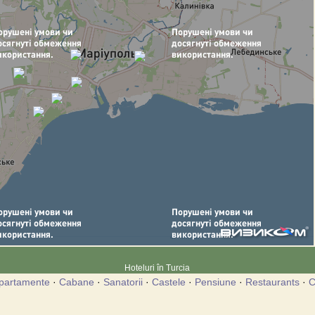
Hoteluri în Turcia
partamente
·
Cabane
·
Sanatorii
·
Castele
·
Pensiune
·
Restaurants
·
C