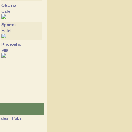
Oba-na
Café
Spartak
Hotel
Khorosho
Vilă
afés
·
Pubs