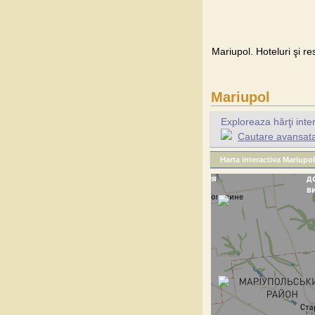
Mariupol. Hoteluri şi re
Mariupol
Exploreaza hărţi inte
Cautare avansata 
Harta interactiva Mariupol