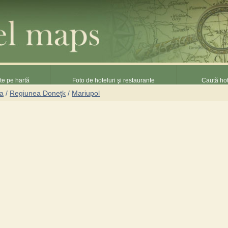
nte pe hartă
Foto de hoteluri şi restaurante
Caută hot
na
/
Regiunea Doneţk
/
Mariupol