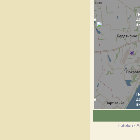
Hoteluri
·
A