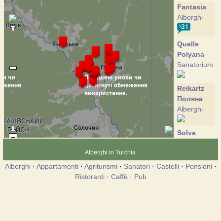
Fantasia
Alberghi
Quelle
Polyana
Sanatorium
Reikartz
Поляна
Alberghi
Solva
Pensione
Alberghi in Turchia
Alberghi
·
Appartamenti
·
Agriturismi
·
Sanatori
·
Castelli
·
Pensioni
·
Discovery
Ristoranti
·
Caffè
·
Pub
Agriturismo
Edelweiss
Alberghi