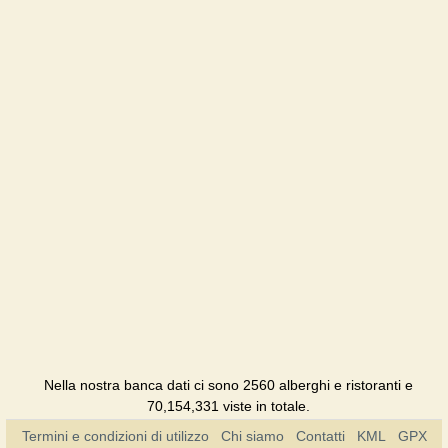
Катерина
Alberghi
Continent
Alberghi
Paradise
Pensione
Polyana
kvasova
Alberghi
Sila lubvi
Alberghi
Nella nostra banca dati ci sono 2560 alberghi e ristoranti e
Slavutych
70,154,331 viste in totale.
Zakarpattya
Termini e condizioni di utilizzo
Chi siamo
Contatti
KML
Alberghi
GPX