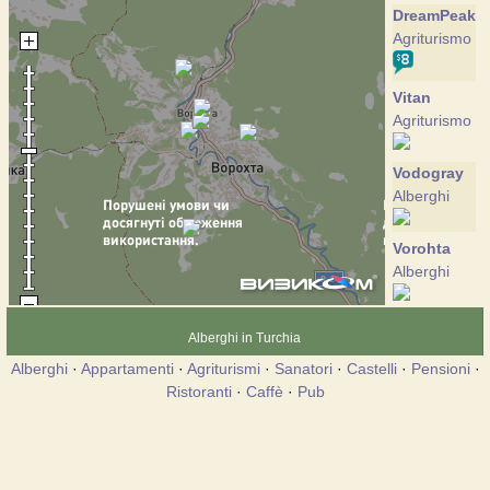
DreamPeak
Agriturismo
Vitan
Agriturismo
Vodogray
Alberghi
Vorohta
Alberghi
Desjatka
Alberghi in Turchia
Alberghi
Alberghi
·
Appartamenti
·
Agriturismi
·
Sanatori
·
Castelli
·
Pensioni
·
Ristoranti
·
Caffè
·
Pub
Mogul
Agriturismo
Truten