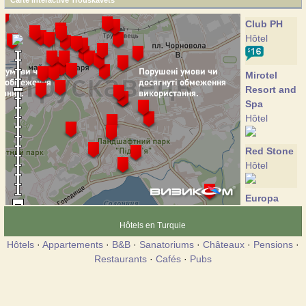
Carte interactive Trouskavets
Club PH
Hôtel
Mirotel
Resort and
Spa
Hôtel
Red Stone
Hôtel
Europa
Hôtel
Hôtels en Turquie
Hôtels
·
Appartements
·
B&B
·
Sanatoriums
·
Châteaux
·
Pensions
·
Almaz
Restaurants
·
Cafés
·
Pubs
Sanatorium
Ambassador