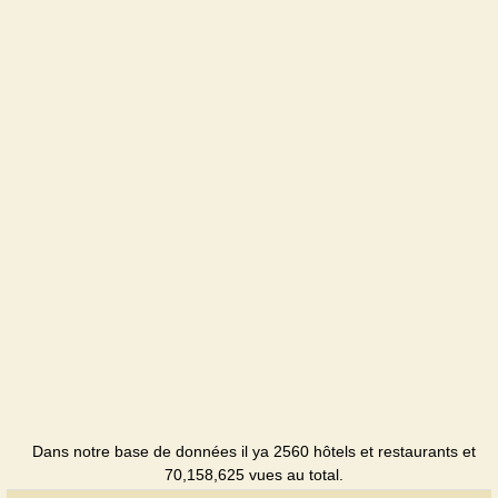
Cottage
Anastasiya
Sanatorium
Berezka
Sanatorium
Bogema
Sanatorium
Victor
Sanatorium
Villa
Olenka
Cottage
Dans notre base de données il ya 2560 hôtels et restaurants et
Vernygora
70,158,625 vues au total.
Sanatorium