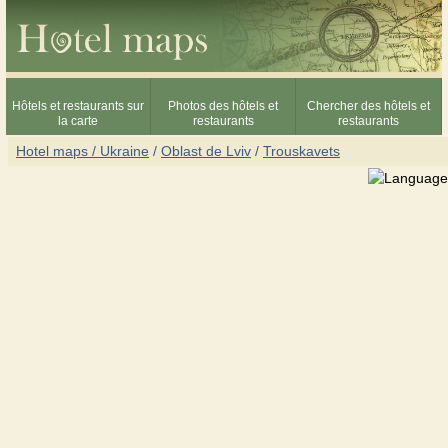
Hôtels et restaurants sur
Photos des hôtels et
Chercher des hôtels et
la carte
restaurants
restaurants
Hotel maps / Ukraine
/
Oblast de Lviv
/
Trouskavets