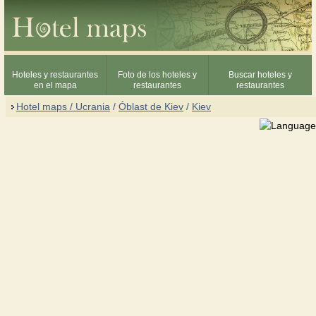
Hoteles y restaurantes
Foto de los hoteles y
Buscar hoteles y
en el mapa
restaurantes
restaurantes
Hotel maps / Ucrania
/
Óblast de Kiev
/
Kiev