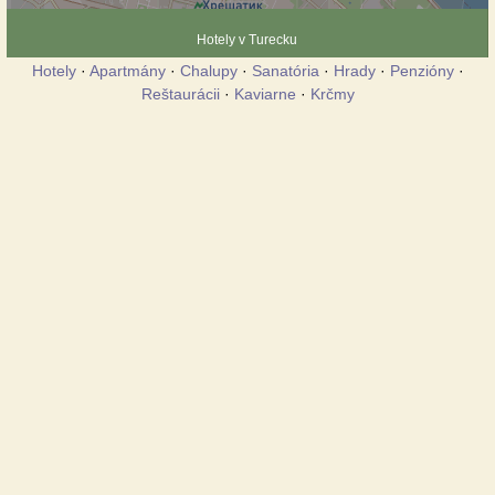
Hotely v Turecku
Hotely
·
Apartmány
·
Chalupy
·
Sanatória
·
Hrady
·
Penzióny
·
Reštaurácii
·
Kaviarne
·
Krčmy