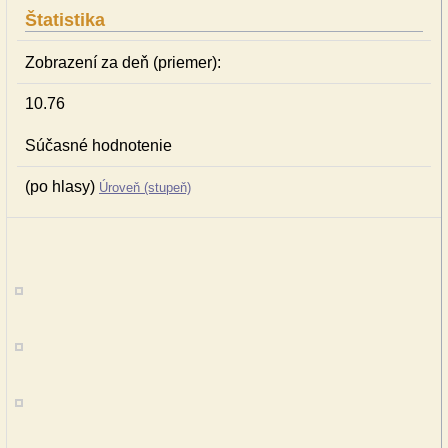
Štatistika
Zobrazení za deň (priemer):
10.76
Súčasné hodnotenie
(po hlasy)
Úroveň (stupeň)