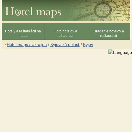
Hotely a reštaurácií na
Foto hotelov a
Hľadanie hotelov a
mape
reštaurácií
reštaurácií
Hotel maps / Ukrajina
/
Kyjevská oblasť
/
Kyjev