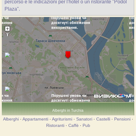
percorso e le indicazioni per l'hotel o un ristorante "Podol
Plaza".
Alberghi in Turchia
Alberghi
·
Appartamenti
·
Agriturismi
·
Sanatori
·
Castelli
·
Pensioni
·
Ristoranti
·
Caffè
·
Pub