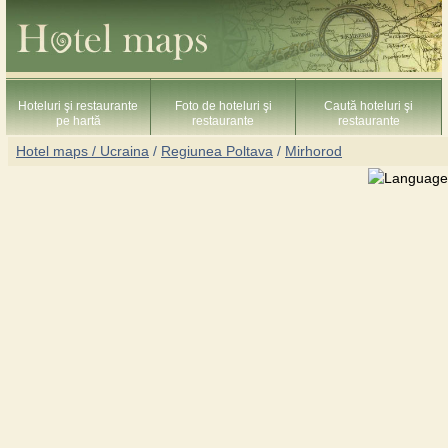
Hoteluri şi restaurante
Foto de hoteluri şi
Caută hoteluri şi
pe hartă
restaurante
restaurante
Hotel maps / Ucraina
/
Regiunea Poltava
/
Mirhorod