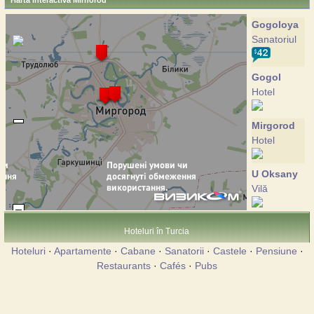
Harta interactiva Mirhorod
Gogoloya
Sanatoriul
Gogol
Hotel
Mirgorod
Hotel
U Oksany
Vilă
Hoteluri în Turcia
Hoteluri
·
Apartamente
·
Cabane
·
Sanatorii
·
Castele
·
Pensiune
·
Restaurants
·
Cafés
·
Pubs