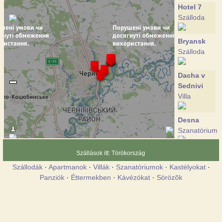
Hotel 7
Szálloda
Bryansk
Szálloda
Dacha v
Sednivi
Villa
Desna
Szanatórium
Szállások itt: Törökország
Zolotoy
bereg
Szállodák
·
Apartmanok
·
Villák
·
Szanatóriumok
·
Kastélyokat
·
Szálloda
Panziók
·
Éttermekben
·
Kávézókat
·
Sörözõk
Park -
hotel