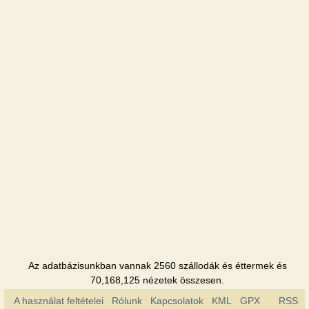
Chernigov
Szálloda
Pridesnyans
Szálloda
Profspilkova
Szálloda
Rancho-
club
Panzió
Ukraina
Szálloda
Az adatbázisunkban vannak 2560 szállodák és éttermek és
70,168,125 nézetek összesen.
A használat feltételei
Rólunk
Kapcsolatok
KML
GPX
RSS