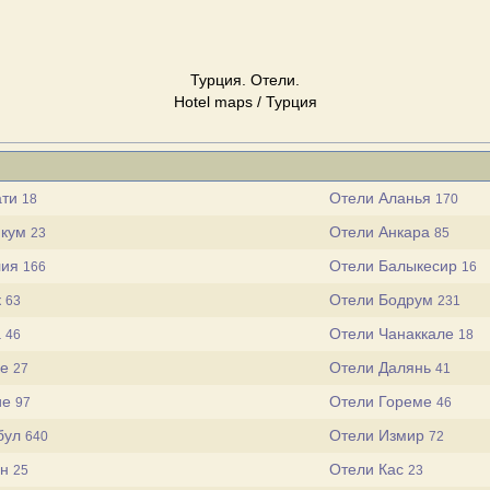
Турция. Отели.
Hotel maps / Турция
ати
Отели Аланья
18
170
нкум
Отели Анкара
23
85
лия
Отели Балыкесир
166
16
к
Отели Бодрум
63
231
а
Отели Чанаккале
46
18
ме
Отели Далянь
27
41
ие
Отели Гореме
97
46
бул
Отели Измир
640
72
ан
Отели Кас
25
23