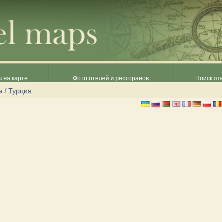
 на карте
Фото отелей и ресторанов
Поиск от
а
/
Турция