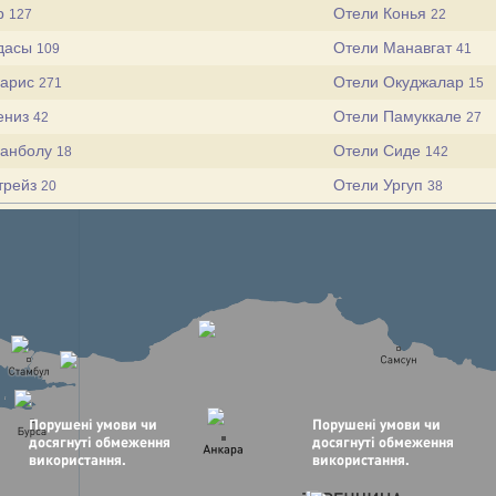
р
Отели Конья
127
22
дасы
Отели Манавгат
109
41
марис
Отели Окуджалар
271
15
ениз
Отели Памуккале
42
27
ранболу
Отели Сиде
18
142
трейз
Отели Ургуп
20
38