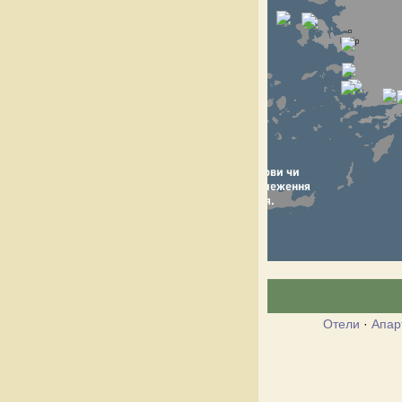
Отели
·
Апар