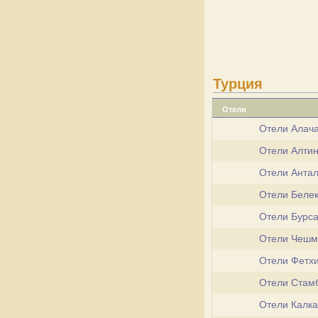
Турция
Отели
Отели Алач
Отели Алти
Отели Анта
Отели Беле
Отели Бурс
Отели Чеш
Отели Фетх
Отели Стам
Отели Калк