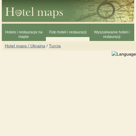
Hotele i restauracje na
Foto hoteli i restauracji
Wyszukiwanie hoteli i
mapie
restauracji
Hotel maps / Ukraina
/
Turcja