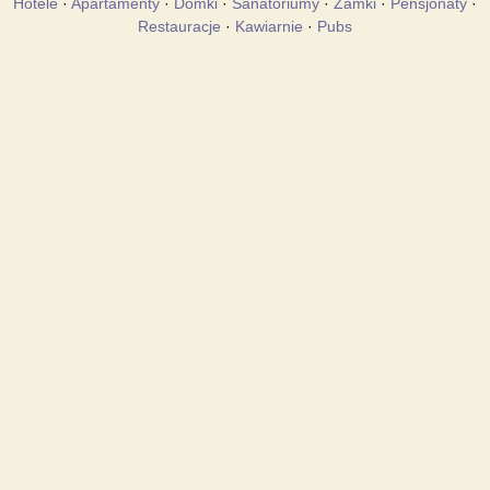
Hotele
·
Apartamenty
·
Domki
·
Sanatoriumy
·
Zamki
·
Pensjonaty
·
Restauracje
·
Kawiarnie
·
Pubs