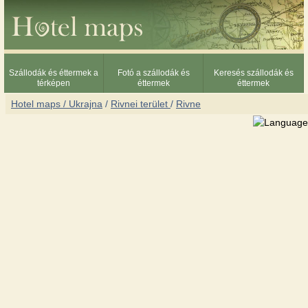
Szállodák és éttermek a
Fotó a szállodák és
Keresés szállodák és
térképen
éttermek
éttermek
Hotel maps / Ukrajna
/
Rivnei terület
/
Rivne