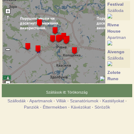
Festival
Szálloda
Rivne
House
Apartman
Aivengo
Szálloda
Zolote
Runo
Szálloda
Szállások itt: Törökország
Szállodák
·
Apartmanok
·
Villák
·
Szanatóriumok
·
Kastélyokat
·
Marlen
Panziók
·
Éttermekben
·
Kávézókat
·
Sörözõk
Szálloda
Mir
Szálloda