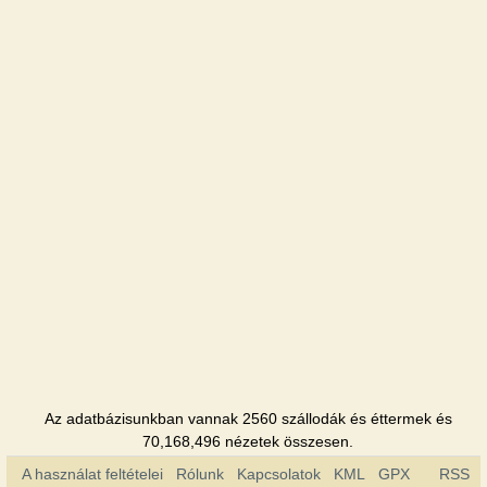
Okolitsia
Szálloda
Skolmo
Szálloda
Sofia
Szálloda
Tourist
Szálloda
Ukraine
Szálloda
Hutir
Az adatbázisunkban vannak 2560 szállodák és éttermek és
Szálloda
70,168,496 nézetek összesen.
A használat feltételei
Rólunk
Kapcsolatok
KML
GPX
RSS