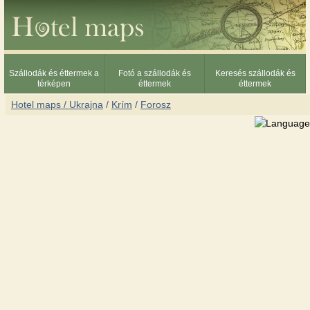
Szállodák és éttermek a
Fotó a szállodák és
Keresés szállodák és
térképen
éttermek
éttermek
Hotel maps / Ukrajna
/
Krím
/
Forosz