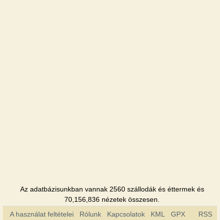
Leopolis
Szálloda
Tavria
Szálloda
Foros
Szanatórium
Foros
bereg
Panzió
Az adatbázisunkban vannak 2560 szállodák és éttermek és
70,156,836 nézetek összesen.
A használat feltételei
Rólunk
Kapcsolatok
KML
GPX
RSS