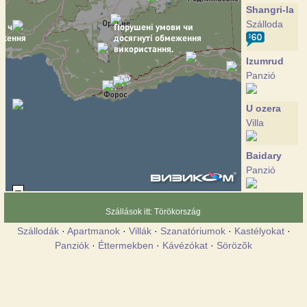
Shangri-la
Szálloda
Izumrud
Panzió
U ozera
Villa
Baidary
Panzió
Grand
Szállások itt: Törökország
Fleur
Szállodák
·
Apartmanok
·
Villák
·
Szanatóriumok
·
Kastélyokat
·
Szálloda
Panziók
·
Éttermekben
·
Kávézókat
·
Sörözõk
Kalendy
Szálloda