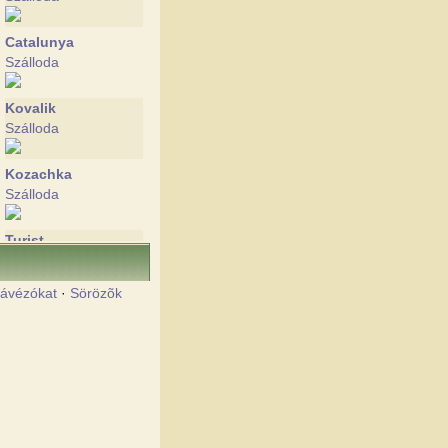
Catalunya
Szálloda
Kovalik
Szálloda
Kozachka
Szálloda
Turist
Szálloda
ávézókat
·
Sörözõk
Uspekch
Panzió