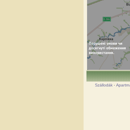
Szállodák
·
Apartm