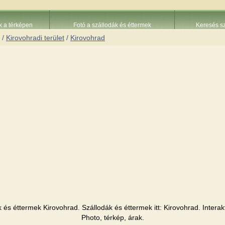
k a térképen
Fotó a szállodák és éttermek
Keresés sz
/
Kirovohradi terület
/
Kirovohrad
 és éttermek Kirovohrad. Szállodák és éttermek itt: Kirovohrad. Interak
Photo, térkép, árak.