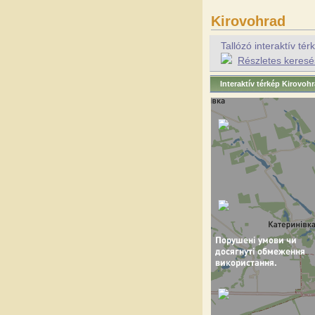
Kirovohrad
Tallózó interaktív t
Részletes keresé
Interaktív térkép Kirovoh