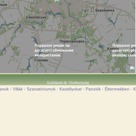
Szállások itt: Törökország
anok
·
Villák
·
Szanatóriumok
·
Kastélyokat
·
Panziók
·
Éttermekben
·
K