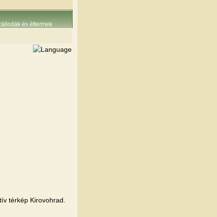
állodák és éttermek
tív térkép Kirovohrad.