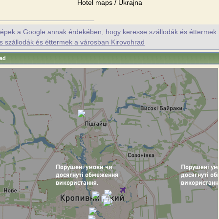
Hotel maps / Ukrajna
érképek a Google annak érdekében, hogy keresse szállodák és éttermek. P
s szállodák és éttermek a városban Kirovohrad
rad