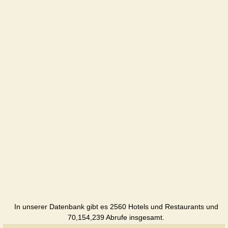
Versal
Hotel
Gostinniy
Dvir
Hotel
Diligence
Hotel
Dnepr
Hotel
Kolos
Hotel
Compass
Kherson
In unserer Datenbank gibt es 2560 Hotels und Restaurants und
Hotel
70,154,239 Abrufe insgesamt.