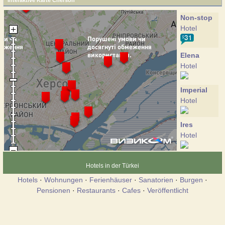
Interaktive Karte Cherson
Non-stop
Hotel
Elena
Hotel
Imperial
Hotel
Ires
Hotel
Anjelina
Hotels in der Türkei
Hotel
Hotels
·
Wohnungen
·
Ferienhäuser
·
Sanatorien
·
Burgen
·
Pensionen
·
Restaurants
·
Cafes
·
Veröffentlicht
Brigantina
Hotel