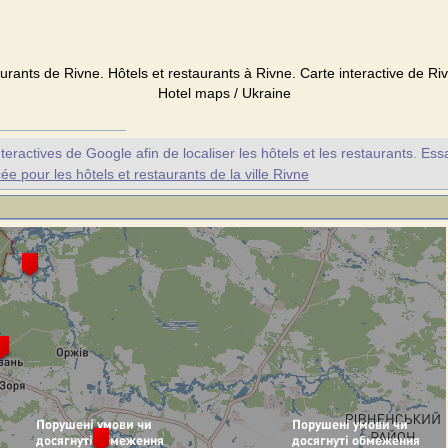
urants de Rivne. Hôtels et restaurants à Rivne. Carte interactive de Riv
Hotel maps / Ukraine
nteractives de Google afin de localiser les hôtels et les restaurants. Es
 pour les hôtels et restaurants de la ville Rivne