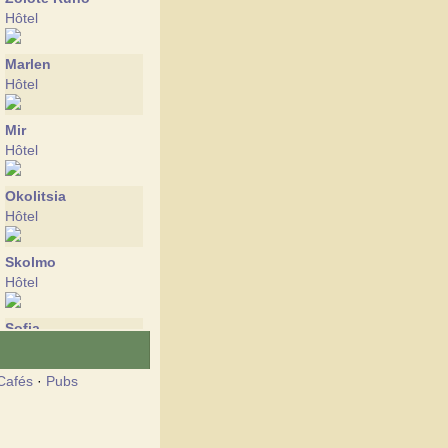
Hôtel
Marlen
Hôtel
Mir
Hôtel
Okolitsia
Hôtel
Skolmo
Hôtel
Sofia
Hôtel
Cafés
·
Pubs
Tourist
Hôtel