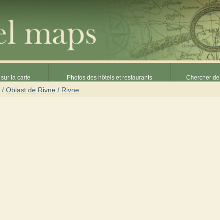
sur la carte
Photos des hôtels et restaurants
Chercher des
/
Oblast de Rivne
/
Rivne