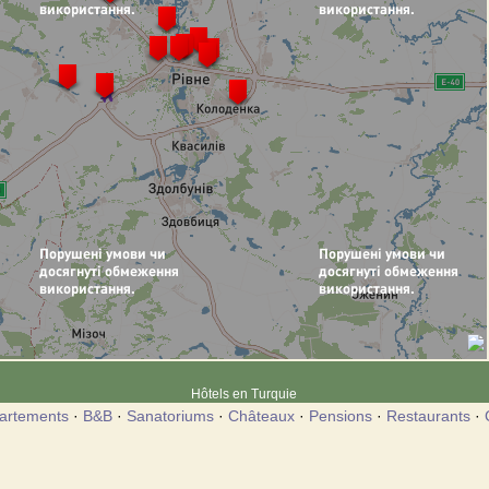
Hôtels en Turquie
artements
·
B&B
·
Sanatoriums
·
Châteaux
·
Pensions
·
Restaurants
·