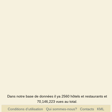
Leopolis
Hôtel
Tavria
Hôtel
Foros
Sanatorium
Foros
bereg
Pension
Dans notre base de données il ya 2560 hôtels et restaurants et
70,146,223 vues au total.
Conditions d’utilisation
Qui sommes-nous?
Contacts
KML