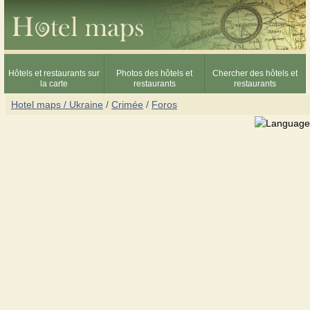
Hôtels et restaurants sur
Photos des hôtels et
Chercher des hôtels et
la carte
restaurants
restaurants
Hotel maps / Ukraine
/
Crimée
/
Foros