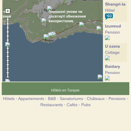
Shangri-la
Hôtel
Izumrud
Pension
U ozera
Cottage
Baidary
Pension
Grand
Hôtels en Turquie
Fleur
Hôtels
·
Appartements
·
B&B
·
Sanatoriums
·
Châteaux
·
Pensions
·
Hôtel
Restaurants
·
Cafés
·
Pubs
Kalendy
Hôtel