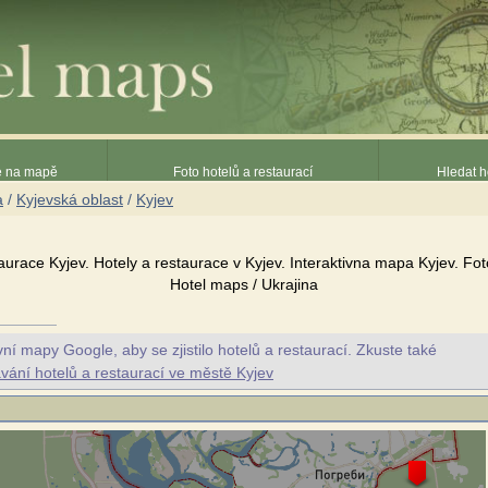
ce na mapě
Foto hotelů a restaurací
Hledat h
a
/
Kyjevská oblast
/
Kyjev
taurace Kyjev. Hotely a restaurace v Kyjev. Interaktivna mapa Kyjev. Fot
Hotel maps / Ukrajina
ní mapy Google, aby se zjistilo hotelů a restaurací. Zkuste také
vání hotelů a restaurací ve městě Kyjev