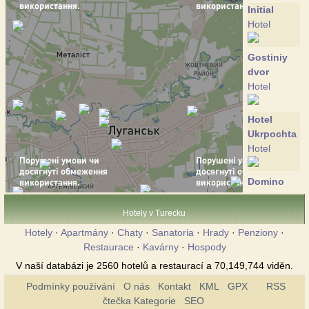
Initial
Hotel
Gostiniy
dvor
Hotel
Hotel
Ukrpochta
Hotel
Domino
Hotel
Hotely v Turecku
Druzhba
Hotely
·
Apartmány
·
Chaty
·
Sanatoria
·
Hrady
·
Penziony
·
Hotel
Restaurace
·
Kavárny
·
Hospody
V naší databázi je 2560 hotelů a restaurací a 70,149,744 viděn.
Druzhba-
Podmínky používání
O nás
Kontakt
KML
GPX
RSS
Plus
čtečka Kategorie
SEO
Hotel