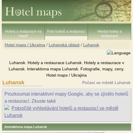
Hotely a restaurace na
Foto hotelů a restaurací
Hledat hotely a
mapě
restaurace
Hotel maps / Ukrajina
/
Luhanská oblast
/
Luhansk
Luhansk. Hotely a restaurace Luhansk. Hotely a restaurace v
Luhansk. Interaktivna mapa Luhansk. Fotografie, mapy, ceny.
Hotel maps / Ukrajina
Luhansk
Počasí ve městě Luhansk
Prozkoumat interaktivní mapy Google, aby se zjistilo hotelů
a restaurací. Zkuste také
Pokročilé vyhledávání hotelů a restaurací ve městě
Luhansk
Interaktivna mapa Luhansk