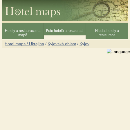
Hotely a restaurace na
Foto hotelů a restaurací
Hledat hotely a
mapě
restaurace
Hotel maps / Ukrajina
/
Kyjevská oblast
/
Kyjev