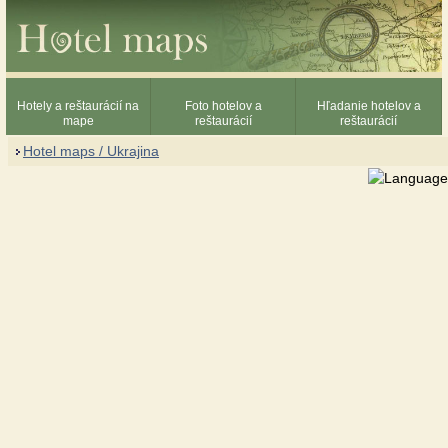
Hotely a reštaurácií na
Foto hotelov a
Hľadanie hotelov a
mape
reštaurácií
reštaurácií
Hotel maps / Ukrajina