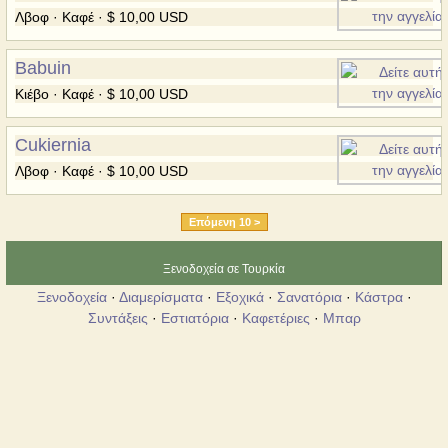
Λβοφ · Καφέ · $ 10,00 USD
Babuin
Κιέβο · Καφέ · $ 10,00 USD
Cukiernia
Λβοφ · Καφέ · $ 10,00 USD
Επόμενη 10 >
Ξενοδοχεία σε Τουρκία
Ξενοδοχεία
·
Διαμερίσματα
·
Εξοχικά
·
Σανατόρια
·
Κάστρα
·
Συντάξεις
·
Εστιατόρια
·
Καφετέριες
·
Μπαρ