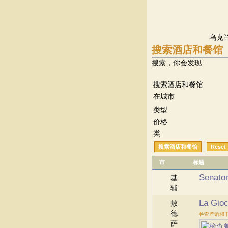
乌克兰
搜索酒店和餐馆
搜索，你会发现...
搜索酒店和餐馆
在城市
类型
价格
类
市
标题
Senato
基
辅
La Gio
敖
德
检查差饷和
萨