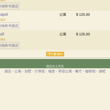
书酒店
eapol
公寓
$ 125,00
书酒店
all
公寓
$ 125,00
书酒店
下一步 10 >
酒店在土耳其
酒店
·
公寓
·
别墅
·
疗养院
·
城堡
·
寄宿公寓
·
餐厅
·
咖啡馆
·
酒吧