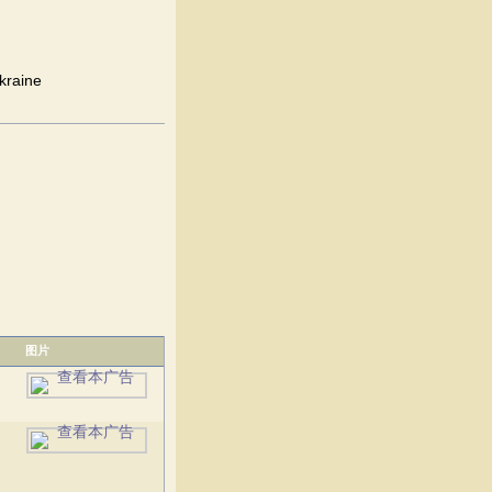
aine
图片